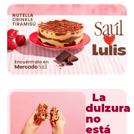
La
dulzura
no
está