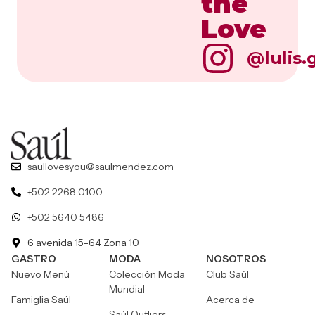
the
Love
@lulis.
saullovesyou@saulmendez.com
+502 2268 0100
+502 5640 5486
6 avenida 15-64 Zona 10
GASTRO
MODA
NOSOTROS
Nuevo Menú
Colección Moda
Club Saúl
Mundial
Famiglia Saúl
Acerca de
Saúl Outliers