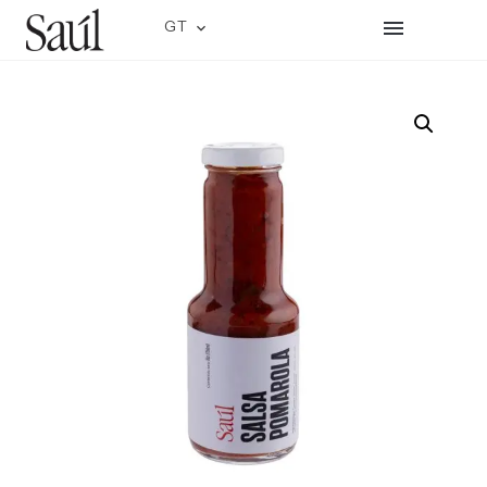
GT
CR