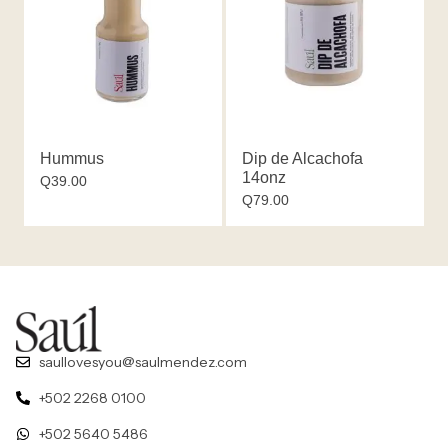
Hummus
Dip de Alcachofa
14onz
Q
39.00
Q
79.00
saullovesyou@saulmendez.com
+502 2268 0100
+502 5640 5486